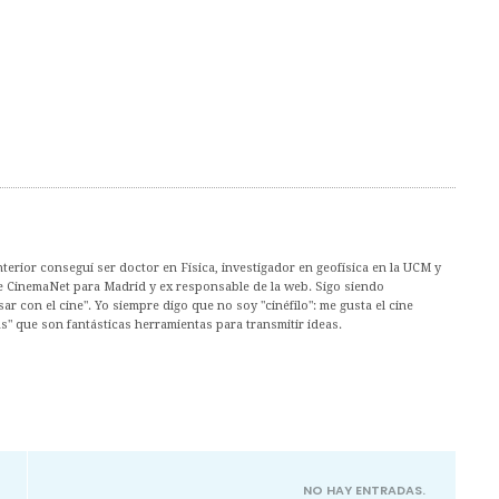
nterior conseguí ser doctor en Física, investigador en geofísica en la UCM y
de CinemaNet para Madrid y ex responsable de la web. Sigo siendo
ar con el cine". Yo siempre digo que no soy "cinéfilo": me gusta el cine
s" que son fantásticas herramientas para transmitir ideas.
NO HAY ENTRADAS.