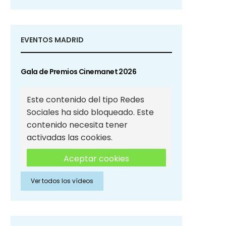
EVENTOS MADRID
Gala de Premios Cinemanet 2026
Este contenido del tipo Redes
Sociales ha sido bloqueado. Este
contenido necesita tener
activadas las cookies.
Aceptar cookies
Ver todos los vídeos
Aceptar cookies de Redes
Sociales