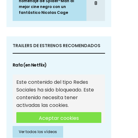
homenaje de Spider-Man al
8
mejor cine negro con un
fantástico Nicolas Cage
TRAILERS DE ESTRENOS RECOMENDADOS
Rafa (en Netflix)
Este contenido del tipo Redes
Sociales ha sido bloqueado. Este
contenido necesita tener
activadas las cookies.
Aceptar cookies
Ver todos los vídeos
Aceptar cookies de Redes
Sociales