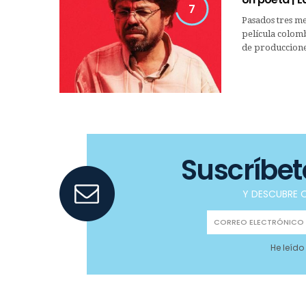
7
Pasados tres me
película colomb
de produccione
Suscríbe
Y DESCUBRE O
He leído