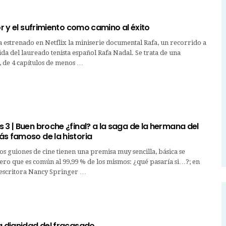
lor y el sufrimiento como camino al éxito
 estrenado en Netflix la miniserie documental Rafa, un recorrido a
vida del laureado tenista español Rafa Nadal. Se trata de una
, de 4 capítulos de menos …
 3 | Buen broche ¿final? a la saga de la hermana del
ás famoso de la historia
los guiones de cine tienen una premisa muy sencilla, básica se
ero que es común al 99,99 % de los mismos: ¿qué pasaría si…?; en
a escritora Nancy Springer …
a dignidad del fracasado