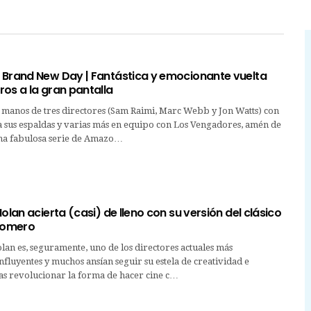
 Brand New Day | Fantástica y emocionante vuelta
os a la gran pantalla
 manos de tres directores (Sam Raimi, Marc Webb y Jon Watts) con
a sus espaldas y varias más en equipo con Los Vengadores, amén de
na fabulosa serie de Amazo…
Nolan acierta (casi) de lleno con su versión del clásico
Homero
an es, seguramente, uno de los directores actuales más
nfluyentes y muchos ansían seguir su estela de creatividad e
as revolucionar la forma de hacer cine c…