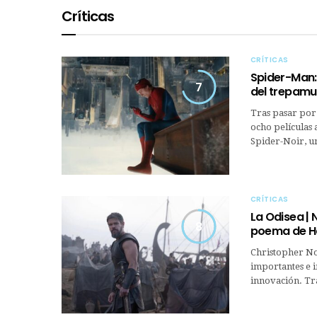
Críticas
CRÍTICAS
Spider-Man:
7
del trepamur
Tras pasar por
ocho películas 
Spider-Noir, u
CRÍTICAS
La Odisea | 
8
poema de 
Christopher Nol
importantes e i
innovación. Tr