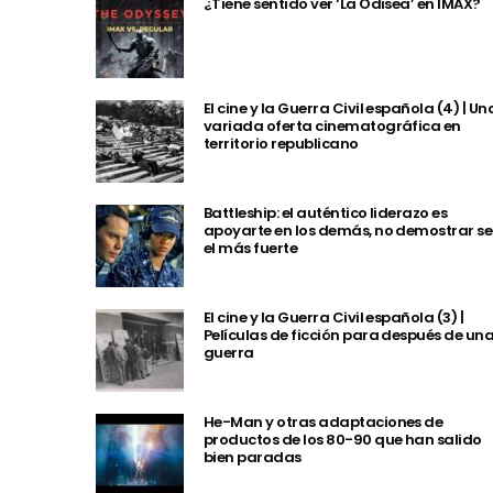
¿Tiene sentido ver ‘La Odisea’ en IMAX?
El cine y la Guerra Civil española (4) | Un
variada oferta cinematográfica en
territorio republicano
Battleship: el auténtico liderazo es
apoyarte en los demás, no demostrar se
el más fuerte
El cine y la Guerra Civil española (3) |
Películas de ficción para después de un
guerra
He-Man y otras adaptaciones de
productos de los 80-90 que han salido
bien paradas