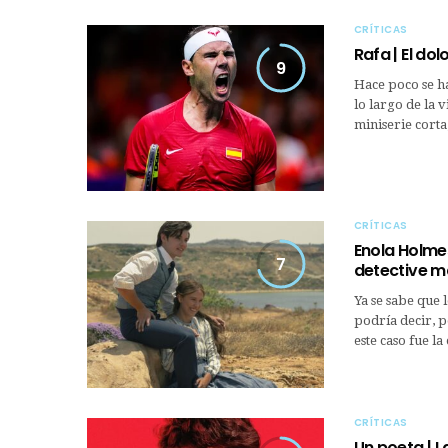
CRÍTICAS
Rafa | El do
9
Hace poco se ha
lo largo de la 
miniserie corta
CRÍTICAS
Enola Holmes
7
detective m
Ya se sabe que 
podría decir, p
este caso fue l
CRÍTICAS
Un poeta | L