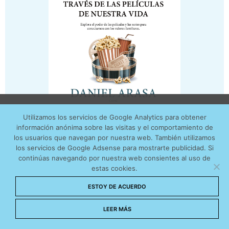
Utilizamos cookies anónimas de terceros para analizar el
Utilizamos los servicios de Google Analytics para obtener
tráfico web que recibimos y conocer los servicios que
información anónima sobre las visitas y el comportamiento de
más os interesan. Puede cambiar las preferencias y
los usuarios que navegan por nuestra web. También utilizamos
obtener más información sobre las cookies que
los servicios de Google Adsense para mostrarte publicidad. Si
continúas navegando por nuestra web consientes al uso de
utilizamos en nuestra
Política de cookies
estas cookies.
Aceptar cookies
ESTOY DE ACUERDO
No permitir cookies
LEER MÁS