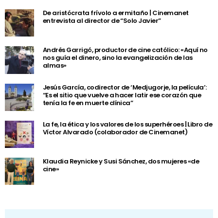
De aristócrata frívolo a ermitaño | Cinemanet
entrevista al director de “Solo Javier”
Andrés Garrigó, productor de cine católico: «Aquí no
nos guía el dinero, sino la evangelización de las
almas»
Jesús García, codirector de ‘Medjugorje, la película’:
“Es el sitio que vuelve a hacer latir ese corazón que
tenía la fe en muerte clínica”
La fe, la ética y los valores de los superhéroes | Libro de
Víctor Alvarado (colaborador de Cinemanet)
Klaudia Reynicke y Susi Sánchez, dos mujeres «de
cine»