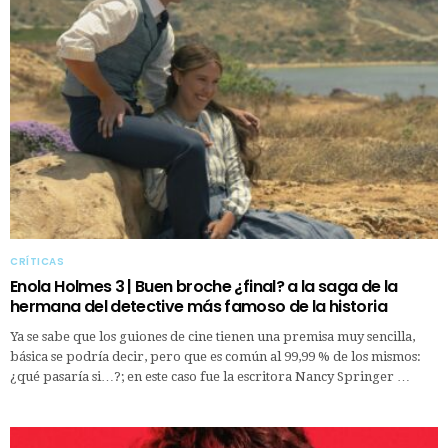
CRÍTICAS
Enola Holmes 3 | Buen broche ¿final? a la saga de la
hermana del detective más famoso de la historia
Ya se sabe que los guiones de cine tienen una premisa muy sencilla,
básica se podría decir, pero que es común al 99,99 % de los mismos:
¿qué pasaría si…?; en este caso fue la escritora Nancy Springer …