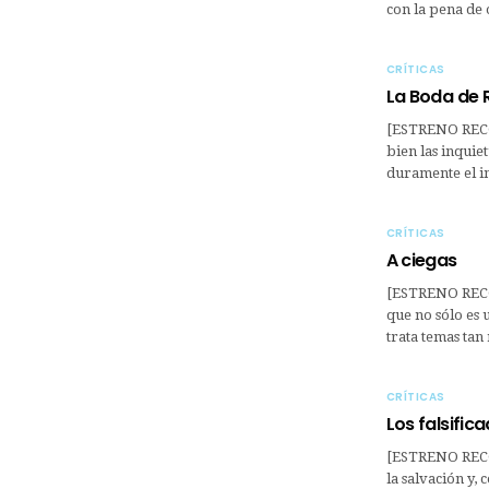
con la pena de 
CRÍTICAS
La Boda de 
[ESTRENO REC
bien las inquie
duramente el i
CRÍTICAS
A ciegas
[ESTRENO RECO
que no sólo es 
trata temas tan
CRÍTICAS
Los falsific
[ESTRENO REC
la salvación y,