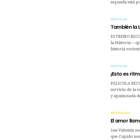
segunda está pu
CRÍTICAS
También la L
ESTRENO RECO
la Historia —qu
historia recien
CRÍTICAS
¡Esto es ritm
PELICULA RECO
servicio de la 
y apasionada d
ARTÍCULOS
El amor llam
San Valentín n
que Cupido nos 