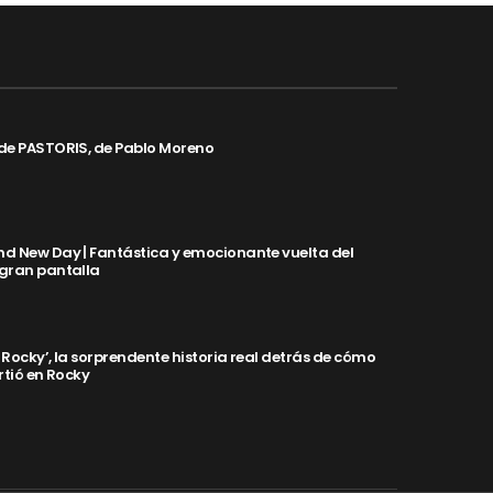
de PASTORIS, de Pablo Moreno
d New Day | Fantástica y emocionante vuelta del
 gran pantalla
y Rocky’, la sorprendente historia real detrás de cómo
rtió en Rocky