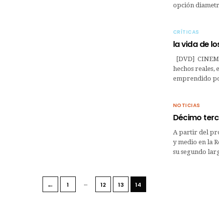
opción diametr
CRÍTICAS
la vida de lo
[DVD] CINEMAN
hechos reales, 
emprendido po
NOTICIAS
Décimo terce
A partir del pr
y medio en la R
su segundo la
…
←
1
12
13
14