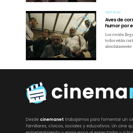
CRÍTICAS
Aves de corr
8
humor por e
Los recién lleg
todos están cur
absolutamente d
Desde
cinemanet
trabajamos para fomentar un ci
familiares, cívicos, sociales y educativos. Un cine 
entretenimiento y enriquezca al espectador y a la 