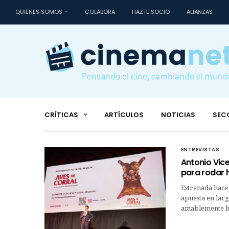
QUIÉNES SOMOS
COLABORA
HAZTE SOCIO
ALIANZAS
CRÍTICAS
ARTÍCULOS
NOTICIAS
SEC
ENTREVISTAS
Antonio Vice
para rodar h
Estrenada hace 
apuesta en larg
amablemente h