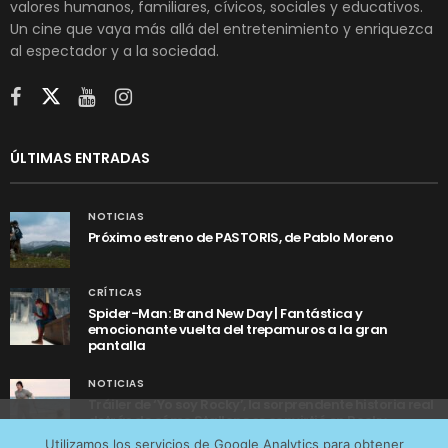
valores humanos, familiares, cívicos, sociales y educativos.
Un cine que vaya más allá del entretenimiento y enriquezca
al espectador y a la sociedad.
ÚLTIMAS ENTRADAS
NOTICIAS
Próximo estreno de PASTORIS, de Pablo Moreno
CRÍTICAS
Spider-Man: Brand New Day | Fantástica y
emocionante vuelta del trepamuros a la gran
pantalla
NOTICIAS
Tráiler de ‘Yo soy Rocky’, la sorprendente historia real
detrás de cómo Stallone se convirtió en Rocky
Utilizamos cookies anónimas de terceros para analizar el
Utilizamos los servicios de Google Analytics para obtener