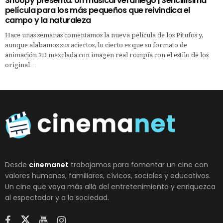
Snoopy presenta: Un musical veraniego | Sencillísima
película para los más pequeños que reivindica el
campo y la naturaleza
Hace unas semanas comentamos la nueva película de los Pitufos y,
aunque alabamos sus aciertos, lo cierto es que su formato de
animación 3D mezclada con imagen real rompía con el estilo de los
original…
Desde
cinemanet
trabajamos para fomentar un cine con
valores humanos, familiares, cívicos, sociales y educativos.
Un cine que vaya más allá del entretenimiento y enriquezca
al espectador y a la sociedad.