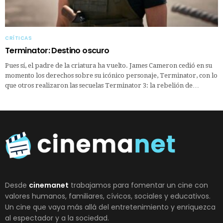
CRÍTICAS
Terminator: Destino oscuro
Pues sí, el padre de la criatura ha vuelto. James Cameron cedió en su
momento los derechos sobre su icónico personaje, Terminator, con lo
que otros realizaron las secuelas Terminator 3: la rebelión de…
Desde
cinemanet
trabajamos para fomentar un cine con
valores humanos, familiares, cívicos, sociales y educativos.
Un cine que vaya más allá del entretenimiento y enriquezca
al espectador y a la sociedad.