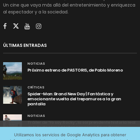
Un cine que vaya más allá del entretenimiento y enriquezca
al espectador y a la sociedad.
ÚLTIMAS ENTRADAS
NOTICIAS
Próximo estreno de PASTORIS, de Pablo Moreno
CRÍTICAS
Spider-Man: Brand New Day | Fantástica y
emocionante vuelta del trepamuros a la gran
pantalla
NOTICIAS
Tráiler de ‘Yo soy Rocky’, la sorprendente historia real
detrás de cómo Stallone se convirtió en Rocky
Utilizamos cookies anónimas de terceros para analizar el
Utilizamos los servicios de Google Analytics para obtener
tráfico web que recibimos y conocer los servicios que