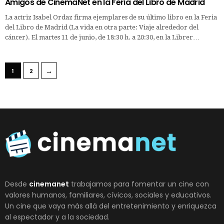
Amigos de CinemaNet en la Feria del Libro de Madrid
La actriz Isabel Ordaz firma ejemplares de su último libro en la Feria
del Libro de Madrid (La vida en otra parte: Viaje alrededor del
cáncer). El martes 11 de junio, de 18:30 h. a 20:30, en la Librer…
→
1
2
Desde
cinemanet
trabajamos para fomentar un cine con
valores humanos, familiares, cívicos, sociales y educativos.
Un cine que vaya más allá del entretenimiento y enriquezca
al espectador y a la sociedad.