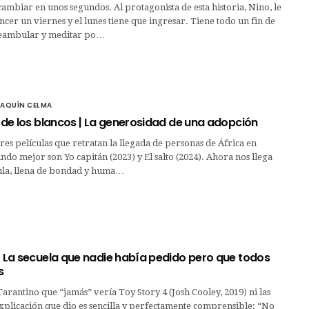
ambiar en unos segundos. Al protagonista de esta historia, Nino, le
ncer un viernes y el lunes tiene que ingresar. Tiene todo un fin de
eambular y meditar po…
OAQUÍN CELMA
s de los blancos | La generosidad de una adopción
res películas que retratan la llegada de personas de África en
do mejor son Yo capitán (2023) y El salto (2024). Ahora nos llega
ula, llena de bondad y huma…
| La secuela que nadie había pedido pero que todos
s
arantino que “jamás” vería Toy Story 4 (Josh Cooley, 2019) ni las
 explicación que dio es sencilla y perfectamente comprensible: “No