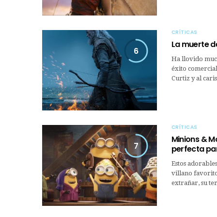
CRÍTICAS
La muerte de
6
Ha llovido muc
éxito comercial
Curtiz y al ca
CRÍTICAS
Minions & Mo
7
perfecta par
Estos adorables
villano favorit
extrañar, su te