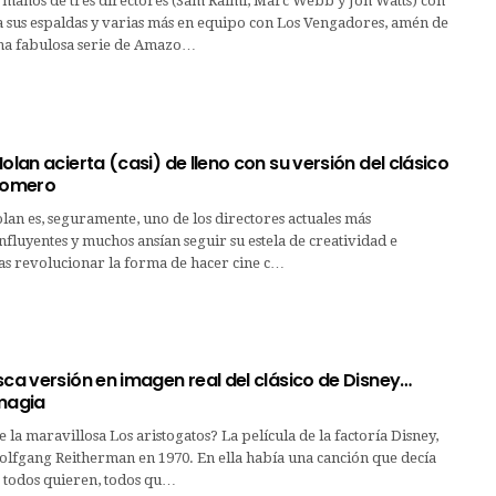
 manos de tres directores (Sam Raimi, Marc Webb y Jon Watts) con
a sus espaldas y varias más en equipo con Los Vengadores, amén de
na fabulosa serie de Amazo…
Nolan acierta (casi) de lleno con su versión del clásico
Homero
an es, seguramente, uno de los directores actuales más
nfluyentes y muchos ansían seguir su estela de creatividad e
as revolucionar la forma de hacer cine c…
sca versión en imagen real del clásico de Disney…
 magia
 la maravillosa Los aristogatos? La película de la factoría Disney,
olfgang Reitherman en 1970. En ella había una canción que decía
, todos quieren, todos qu…