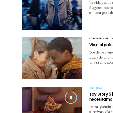
La vida puede c
diagnostican cá
semana para d
LA MIRADA DE J
Viaje al paí
Dos de las mejo
busca de un mun
una gran pelíc
CRÍTICAS
Toy Story 5 
9
necesitamo
Decía Quentin T
sucesivas, y la