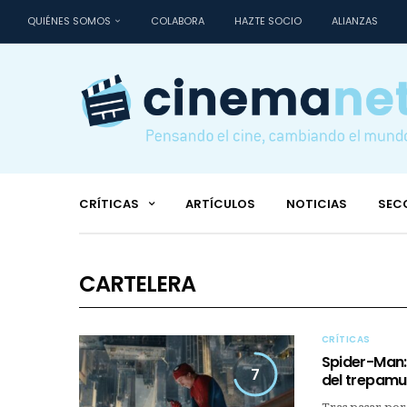
QUIÉNES SOMOS
COLABORA
HAZTE SOCIO
ALIANZAS
CRÍTICAS
ARTÍCULOS
NOTICIAS
SEC
CARTELERA
CRÍTICAS
Spider-Man:
7
del trepamur