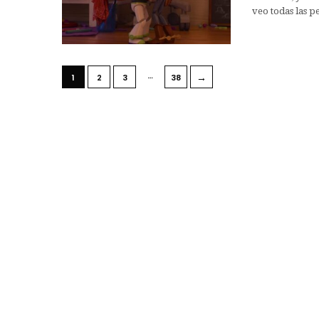
veo todas las p
…
→
1
2
3
38