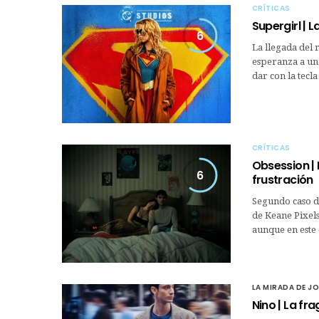
CRÍTICAS
Supergirl | 
6
La llegada del 
esperanza a un 
dar con la tecla
CRÍTICAS
Obsession | 
6
frustración
Segundo caso de
de Keane Pixel
aunque en este 
LA MIRADA DE J
Nino | La fra