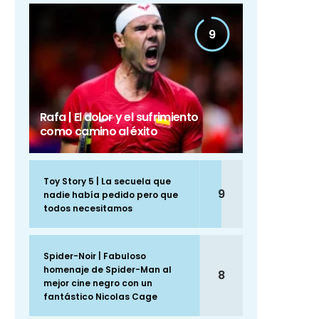
9
Rafa | El dolor y el sufrimiento
como camino al éxito
Toy Story 5 | La secuela que
9
nadie había pedido pero que
todos necesitamos
Spider-Noir | Fabuloso
homenaje de Spider-Man al
8
mejor cine negro con un
fantástico Nicolas Cage