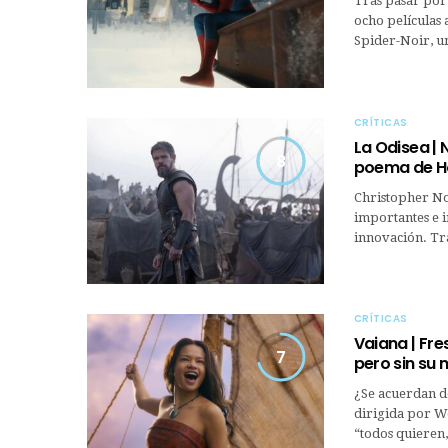
Tras pasar por
ocho películas 
Spider-Noir, u
CRÍTICAS
La Odisea | 
8
poema de 
Christopher Nol
importantes e i
innovación. Tr
CRÍTICAS
Vaiana | Fre
7
pero sin su
¿Se acuerdan de
dirigida por W
“todos quieren