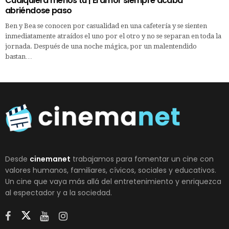
Cualquiera menos tu | El amor siempre acaba
abriéndose paso
Ben y Bea se conocen por casualidad en una cafetería y se sienten
inmediatamente atraídos el uno por el otro y no se separan en toda la
jornada. Después de una noche mágica, por un malentendido
bastan…
Desde
cinemanet
trabajamos para fomentar un cine con
valores humanos, familiares, cívicos, sociales y educativos.
Un cine que vaya más allá del entretenimiento y enriquezca
al espectador y a la sociedad.