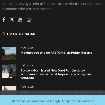
Un cine que vaya más allá del entretenimiento y enriquezca
al espectador y a la sociedad.
ÚLTIMAS ENTRADAS
NOTICIAS
Próximo estreno de PASTORIS, de Pablo Moreno
CRÍTICAS
Spider-Man: Brand New Day | Fantástica y
emocionante vuelta del trepamuros a la gran
pantalla
NOTICIAS
Tráiler de ‘Yo soy Rocky’, la sorprendente historia real
detrás de cómo Stallone se convirtió en Rocky
Utilizamos cookies anónimas de terceros para analizar el
Utilizamos los servicios de Google Analytics para obtener
tráfico web que recibimos y conocer los servicios que