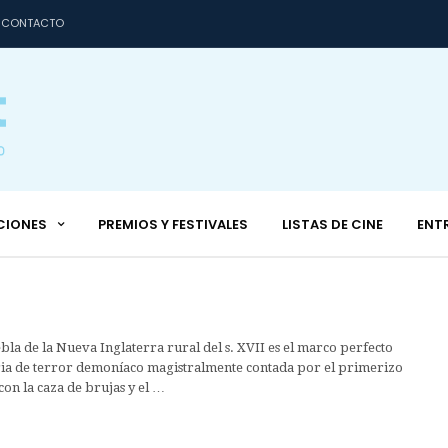
CONTACTO
CIONES
PREMIOS Y FESTIVALES
LISTAS DE CINE
ENT
bla de la Nueva Inglaterra rural del s. XVII es el marco perfecto
ria de terror demoníaco magistralmente contada por el primerizo
on la caza de brujas y el …