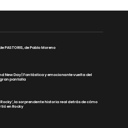
de PASTORIS, de Pablo Moreno
d New Day | Fantástica y emocionante vuelta del
 gran pantalla
y Rocky’, la sorprendente historia real detrás de cómo
rtió en Rocky