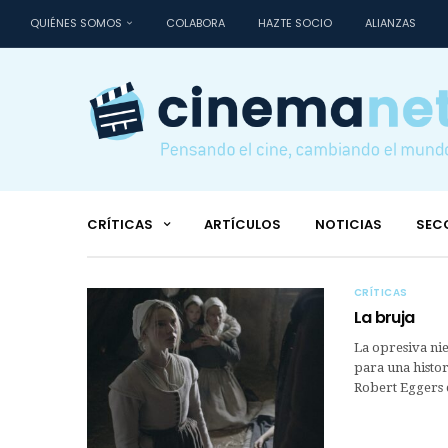
QUIÉNES SOMOS
COLABORA
HAZTE SOCIO
ALIANZAS
CRÍTICAS
ARTÍCULOS
NOTICIAS
SEC
CRÍTICAS
La bruja
La opresiva nie
para una histo
Robert Eggers c