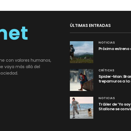
ÚLTIMAS ENTRADAS
NOTICIAS
Próximo estreno 
ne con valores humanos,
que vaya más allá del
CRÍTICAS
sociedad.
Spider-Man: Bran
trepamuros a la
NOTICIAS
Tráiler de ‘Yo so
Stallone se convi