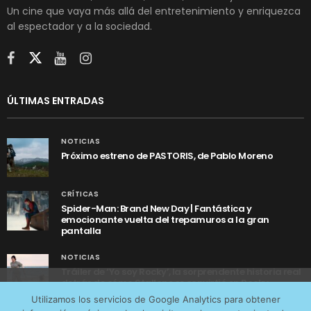
Un cine que vaya más allá del entretenimiento y enriquezca
al espectador y a la sociedad.
ÚLTIMAS ENTRADAS
NOTICIAS
Próximo estreno de PASTORIS, de Pablo Moreno
CRÍTICAS
Spider-Man: Brand New Day | Fantástica y
emocionante vuelta del trepamuros a la gran
pantalla
NOTICIAS
Tráiler de ‘Yo soy Rocky’, la sorprendente historia real
detrás de cómo Stallone se convirtió en Rocky
Utilizamos cookies anónimas de terceros para analizar el
Utilizamos los servicios de Google Analytics para obtener
tráfico web que recibimos y conocer los servicios que