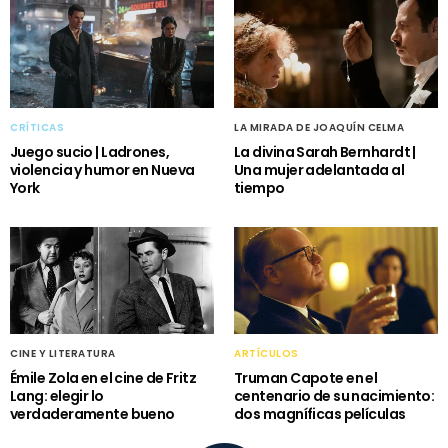
CRÍTICAS
LA MIRADA DE JOAQUÍN CELMA
Juego sucio | Ladrones,
La divina Sarah Bernhardt |
violencia y humor en Nueva
Una mujer adelantada al
York
tiempo
CINE Y LITERATURA
ARTÍCULOS
Émile Zola en el cine de Fritz
Truman Capote en el
Lang: elegir lo
centenario de su nacimiento:
verdaderamente bueno
dos magníficas películas