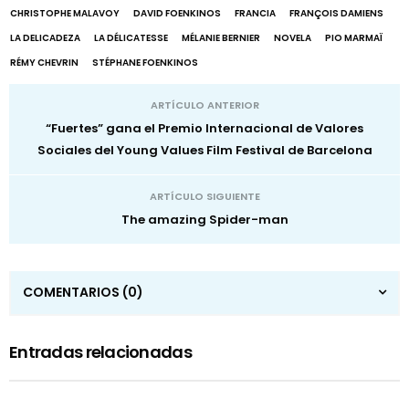
CHRISTOPHE MALAVOY
DAVID FOENKINOS
FRANCIA
FRANÇOIS DAMIENS
LA DELICADEZA
LA DÉLICATESSE
MÉLANIE BERNIER
NOVELA
PIO MARMAÏ
RÉMY CHEVRIN
STÉPHANE FOENKINOS
ARTÍCULO ANTERIOR
“Fuertes” gana el Premio Internacional de Valores
Sociales del Young Values Film Festival de Barcelona
ARTÍCULO SIGUIENTE
The amazing Spider-man
COMENTARIOS
(0)
Entradas relacionadas