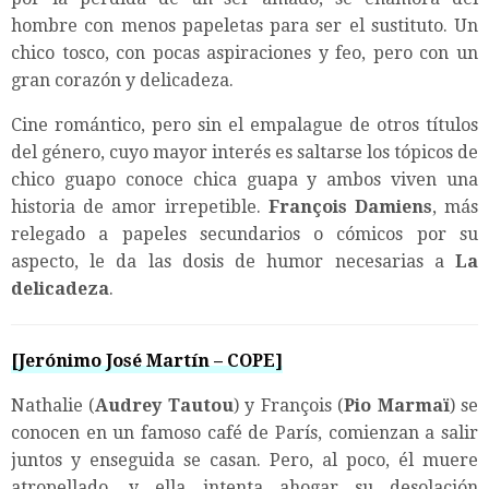
hombre con menos papeletas para ser el sustituto. Un
chico tosco, con pocas aspiraciones y feo, pero con un
gran corazón y delicadeza.
Cine romántico, pero sin el empalague de otros títulos
del género, cuyo mayor interés es saltarse los tópicos de
chico guapo conoce chica guapa y ambos viven una
historia de amor irrepetible.
François Damiens
, más
relegado a papeles secundarios o cómicos por su
aspecto, le da las dosis de humor necesarias a
La
delicadeza
.
[Jerónimo José Martín – COPE]
Nathalie (
Audrey Tautou
) y François (
Pio Marmaï
) se
conocen en un famoso café de París, comienzan a salir
juntos y enseguida se casan. Pero, al poco, él muere
atropellado, y ella intenta ahogar su desolación