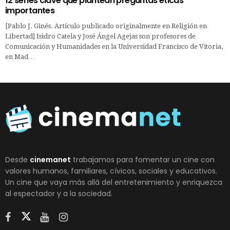
12 series clave que plantean preguntas éticas
importantes
[Pablo J. Ginés. Artículo publicado originalmente en Religión en
Libertad] Isidro Catela y José Ángel Agejas son profesores de
Comunicación y Humanidades en la Universidad Francisco de Vitoria,
en Mad…
Desde
cinemanet
trabajamos para fomentar un cine con
valores humanos, familiares, cívicos, sociales y educativos.
Un cine que vaya más allá del entretenimiento y enriquezca
al espectador y a la sociedad.