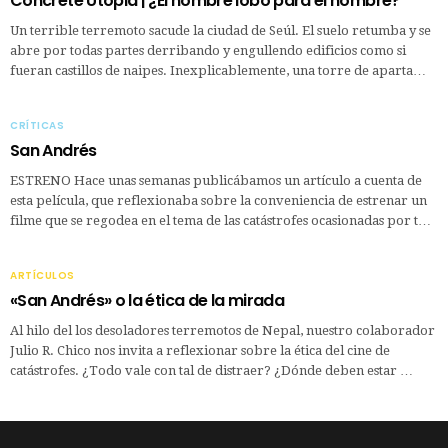
Concrete Utopia | ¿El hombre lobo para el hombre?
Un terrible terremoto sacude la ciudad de Seúl. El suelo retumba y se
abre por todas partes derribando y engullendo edificios como si
fueran castillos de naipes. Inexplicablemente, una torre de aparta…
CRÍTICAS
San Andrés
ESTRENO Hace unas semanas publicábamos un artículo a cuenta de
esta película, que reflexionaba sobre la conveniencia de estrenar un
filme que se regodea en el tema de las catástrofes ocasionadas por t…
ARTÍCULOS
«San Andrés» o la ética de la mirada
Al hilo del los desoladores terremotos de Nepal, nuestro colaborador
Julio R. Chico nos invita a reflexionar sobre la ética del cine de
catástrofes. ¿Todo vale con tal de distraer? ¿Dónde deben estar …