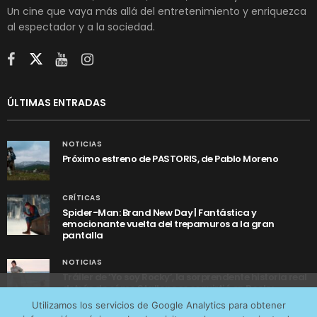
Un cine que vaya más allá del entretenimiento y enriquezca
al espectador y a la sociedad.
ÚLTIMAS ENTRADAS
NOTICIAS
Próximo estreno de PASTORIS, de Pablo Moreno
CRÍTICAS
Spider-Man: Brand New Day | Fantástica y
emocionante vuelta del trepamuros a la gran
pantalla
NOTICIAS
Tráiler de ‘Yo soy Rocky’, la sorprendente historia real
detrás de cómo Stallone se convirtió en Rocky
Utilizamos cookies anónimas de terceros para analizar el
Utilizamos los servicios de Google Analytics para obtener
tráfico web que recibimos y conocer los servicios que