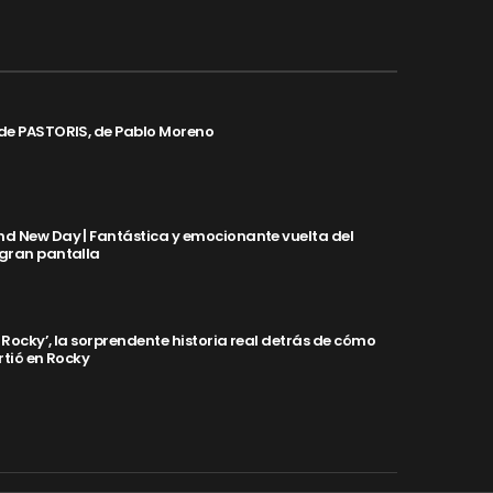
de PASTORIS, de Pablo Moreno
d New Day | Fantástica y emocionante vuelta del
 gran pantalla
y Rocky’, la sorprendente historia real detrás de cómo
rtió en Rocky