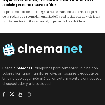
«El precio de la red», la secuela espiritual de «La red
social», presenta nuevo tráiler
El próximo 9 de octubre llegará exclusivamente a los cines El precio
de la red, la obra complementaria de La red social, escrita y dirigida
por Aaron Sorkin (La red social, El juicio de los 7 de Chica…
Desde
cinemanet
trabajamos para fomentar un cine con
valores humanos, familiares, cívicos, sociales y educativos.
Un cine que vaya más allá del entretenimiento y enriquezca
al espectador y a la sociedad.