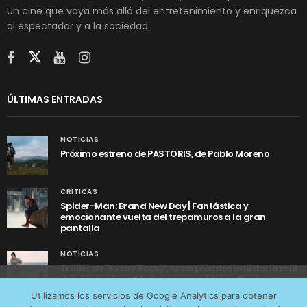
Un cine que vaya más allá del entretenimiento y enriquezca
al espectador y a la sociedad.
ÚLTIMAS ENTRADAS
NOTICIAS
Próximo estreno de PASTORIS, de Pablo Moreno
CRÍTICAS
Spider-Man: Brand New Day | Fantástica y
emocionante vuelta del trepamuros a la gran
pantalla
NOTICIAS
Tráiler de ‘Yo soy Rocky’, la sorprendente historia real
detrás de cómo Stallone se convirtió en Rocky
Utilizamos cookies anónimas de terceros para analizar el
Utilizamos los servicios de Google Analytics para obtener
tráfico web que recibimos y conocer los servicios que