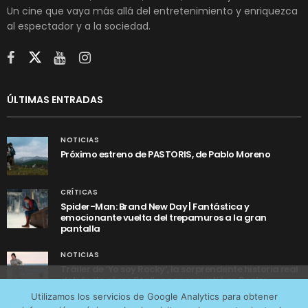
Un cine que vaya más allá del entretenimiento y enriquezca
al espectador y a la sociedad.
ÚLTIMAS ENTRADAS
NOTICIAS
Próximo estreno de PASTORIS, de Pablo Moreno
CRÍTICAS
Spider-Man: Brand New Day | Fantástica y
emocionante vuelta del trepamuros a la gran
pantalla
NOTICIAS
Tráiler de ‘Yo soy Rocky’, la sorprendente historia real
detrás de cómo Stallone se convirtió en Rocky
Utilizamos cookies anónimas de terceros para analizar el
Utilizamos los servicios de Google Analytics para obtener
tráfico web que recibimos y conocer los servicios que