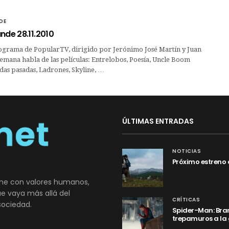
DE
nde 28.11.2010
ograma de PopularTV, dirigido por Jerónimo José Martín y Juan
semana habla de las películas: Entrelobos, Poesía, Uncle Boom
das pasadas, Ladrones, Skyline, …
ÚLTIMAS ENTRADAS
NOTICIAS
Próximo estreno 
ne con valores humanos,
que vaya más allá del
CRÍTICAS
sociedad.
Spider-Man: Bran
trepamuros a la