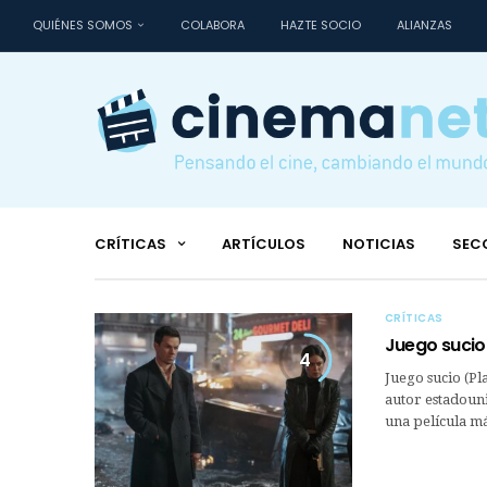
QUIÉNES SOMOS
COLABORA
HAZTE SOCIO
ALIANZAS
CRÍTICAS
ARTÍCULOS
NOTICIAS
SEC
CRÍTICAS
Juego sucio 
4
Juego sucio (Pla
autor estadoun
una película má