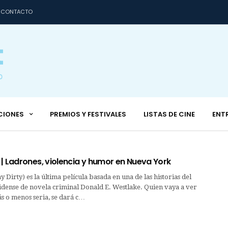
CONTACTO
CIONES
PREMIOS Y FESTIVALES
LISTAS DE CINE
ENT
| Ladrones, violencia y humor en Nueva York
y Dirty) es la última película basada en una de las historias del
idense de novela criminal Donald E. Westlake. Quien vaya a ver
s o menos seria, se dará c…