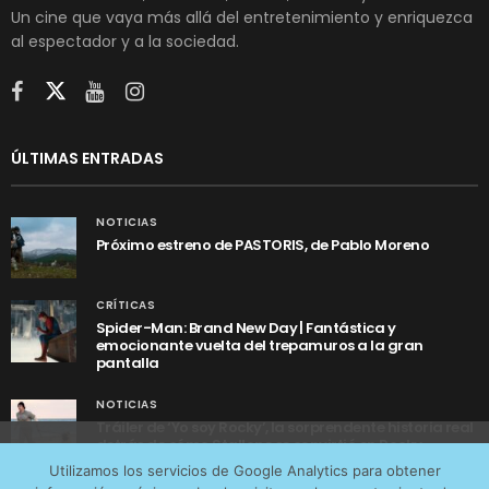
Un cine que vaya más allá del entretenimiento y enriquezca
al espectador y a la sociedad.
ÚLTIMAS ENTRADAS
NOTICIAS
Próximo estreno de PASTORIS, de Pablo Moreno
CRÍTICAS
Spider-Man: Brand New Day | Fantástica y
emocionante vuelta del trepamuros a la gran
pantalla
NOTICIAS
Tráiler de ‘Yo soy Rocky’, la sorprendente historia real
detrás de cómo Stallone se convirtió en Rocky
Utilizamos cookies anónimas de terceros para analizar el
Utilizamos los servicios de Google Analytics para obtener
tráfico web que recibimos y conocer los servicios que