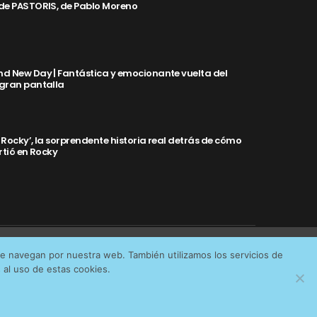
de PASTORIS, de Pablo Moreno
d New Day | Fantástica y emocionante vuelta del
 gran pantalla
y Rocky’, la sorprendente historia real detrás de cómo
rtió en Rocky
Aceptar cookies
No permitir cookies
ue navegan por nuestra web. También utilizamos los servicios de
IDAD
al uso de estas cookies.