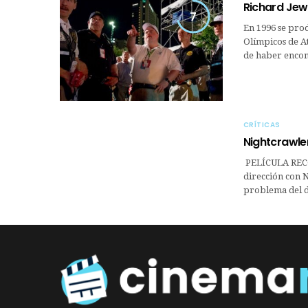
Richard Jewe
7
En 1996 se prod
Olímpicos de At
de haber encon
CRÍTICAS
Nightcrawle
PELÍCULA REC
dirección con N
problema del de