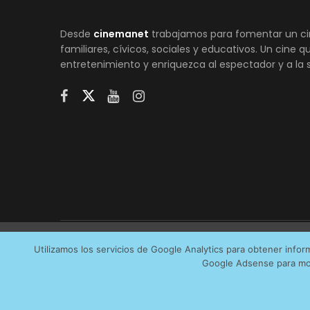
Desde
cinemanet
trabajamos para fomentar un ci
familiares, cívicos, sociales y educativos. Un cine 
entretenimiento y enriquezca al espectador y a la 
Utilizamos cookies anónimas de terceros para analiza
Utilizamos los servicios de Google Analytics para obtener info
AVI
Google Adsense para mos
servicios que más os interesan. Puede cambiar las pr
cookies que utilizamos en nuestra
Política de cookies