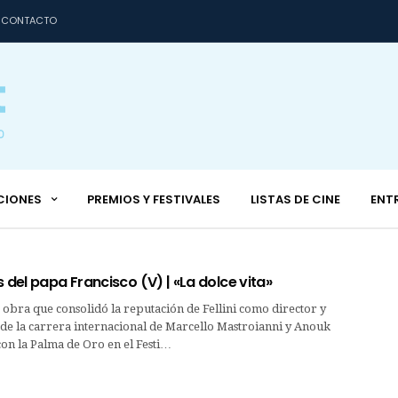
CONTACTO
CIONES
PREMIOS Y FESTIVALES
LISTAS DE CINE
ENT
s del papa Francisco (V) | «La dolce vita»
la obra que consolidó la reputación de Fellini como director y
 de la carrera internacional de Marcello Mastroianni y Anouk
con la Palma de Oro en el Festi…