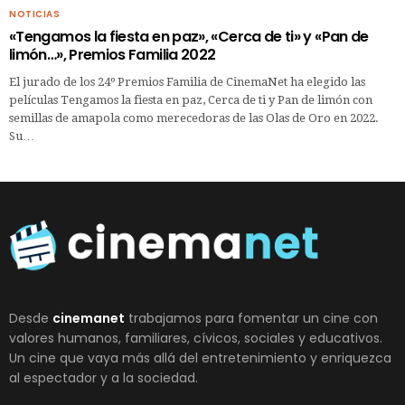
NOTICIAS
«Tengamos la fiesta en paz», «Cerca de ti» y «Pan de
limón…», Premios Familia 2022
El jurado de los 24º Premios Familia de CinemaNet ha elegido las
películas Tengamos la fiesta en paz, Cerca de ti y Pan de limón con
semillas de amapola como merecedoras de las Olas de Oro en 2022.
Su…
Desde
cinemanet
trabajamos para fomentar un cine con
valores humanos, familiares, cívicos, sociales y educativos.
Un cine que vaya más allá del entretenimiento y enriquezca
al espectador y a la sociedad.