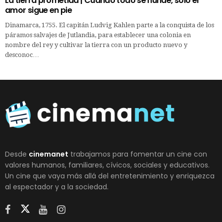
La tierra prometida | Cuando todo se hunde, sólo el
amor sigue en pie
Dinamarca, 1755. El capitán Ludvig Kahlen parte a la conquista de los
páramos salvajes de Jutlandia, para establecer una colonia en
nombre del rey y cultivar la tierra con un producto nuevo y
desconoc…
Desde
cinemanet
trabajamos para fomentar un cine con
valores humanos, familiares, cívicos, sociales y educativos.
Un cine que vaya más allá del entretenimiento y enriquezca
al espectador y a la sociedad.