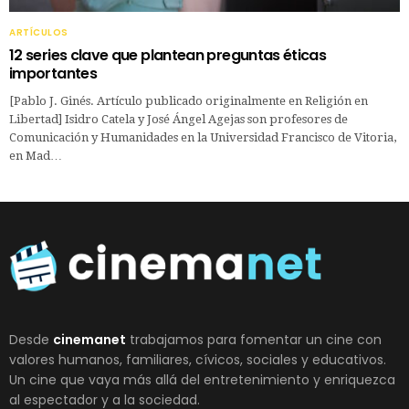
ARTÍCULOS
12 series clave que plantean preguntas éticas
importantes
[Pablo J. Ginés. Artículo publicado originalmente en Religión en
Libertad] Isidro Catela y José Ángel Agejas son profesores de
Comunicación y Humanidades en la Universidad Francisco de Vitoria,
en Mad…
Desde
cinemanet
trabajamos para fomentar un cine con
valores humanos, familiares, cívicos, sociales y educativos.
Un cine que vaya más allá del entretenimiento y enriquezca
al espectador y a la sociedad.