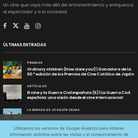
Un cine que vaya más allá del entretenimiento y enriquezca
al espectador y a la sociedad.
ÚLTIMAS ENTRADAS
PREMIOS
Ordinary children (How dare you!) | Ganadora de la
50.ª edición de los Premios de Cine Católico de Japón
ARTÍCULOS
El cine y la Guerra Civil española (5) | La Guerra Civil
española: una visión desde el cine internacional
LA MIRADA DE JOAQUÍN CELMA
La última ronda en Venecia | La buena vida
Utilizamos cookies anónimas de terceros para analizar el
Utilizamos los servicios de Google Analytics para obtener
tráfico web que recibimos y conocer los servicios que
información anónima sobre las visitas y el comportamiento de