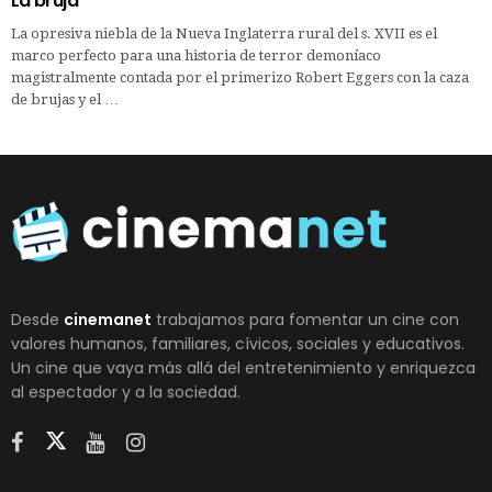
La bruja
La opresiva niebla de la Nueva Inglaterra rural del s. XVII es el
marco perfecto para una historia de terror demoníaco
magistralmente contada por el primerizo Robert Eggers con la caza
de brujas y el …
Desde
cinemanet
trabajamos para fomentar un cine con
valores humanos, familiares, cívicos, sociales y educativos.
Un cine que vaya más allá del entretenimiento y enriquezca
al espectador y a la sociedad.