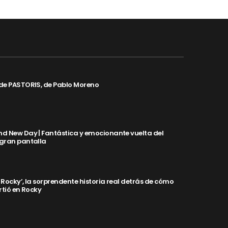
de PASTORIS, de Pablo Moreno
d New Day | Fantástica y emocionante vuelta del
 gran pantalla
y Rocky’, la sorprendente historia real detrás de cómo
rtió en Rocky