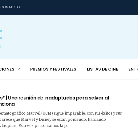
CONTACTO
CIONES
PREMIOS Y FESTIVALES
LISTAS DE CINE
ENT
* | Una reunión de inadaptados para salvar al
nciona
ematográfico Marvel (UCM) sigue imparable, con sus éxitos y sus
 parece que Marvel y Disney se están poniendo, hablando
las pilas. Esta vez presentamos la p…