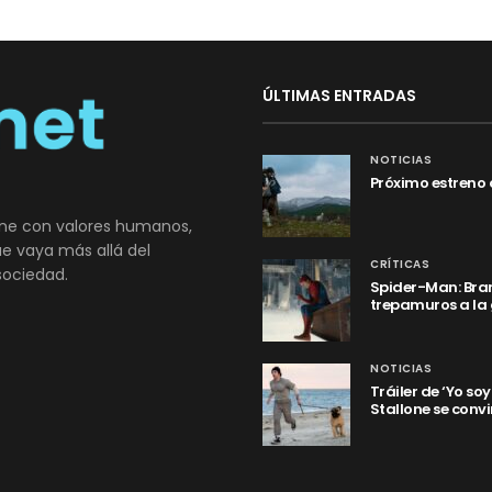
ÚLTIMAS ENTRADAS
NOTICIAS
Próximo estreno 
ne con valores humanos,
que vaya más allá del
CRÍTICAS
sociedad.
Spider-Man: Bran
trepamuros a la
NOTICIAS
Tráiler de ‘Yo so
Stallone se convi