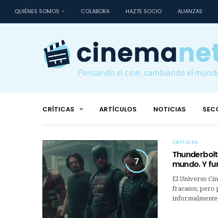
QUIÉNES SOMOS
COLABORA
HAZTE SOCIO
ALIANZAS
CRÍTICAS
ARTÍCULOS
NOTICIAS
SEC
CRÍTICAS
Thunderbolts
7
mundo. Y fu
El Universo Cin
fracasos, pero
informalmente, 