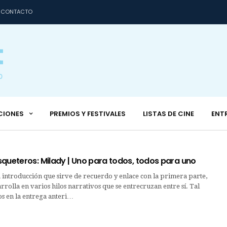
CONTACTO
CIONES
PREMIOS Y FESTIVALES
LISTAS DE CINE
ENT
squeteros: Milady | Uno para todos, todos para uno
introducción que sirve de recuerdo y enlace con la primera parte,
arrolla en varios hilos narrativos que se entrecruzan entre sí. Tal
s en la entrega anteri…