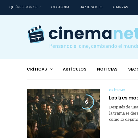
QUIÉNES SOMOS
COLABORA
HAZTE SOCIO
ALIANZAS
CRÍTICAS
ARTÍCULOS
NOTICIAS
SEC
CRÍTICAS
Los tres mo
6
Después de una 
la trama se des
como lo dejamo