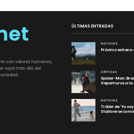
ÚLTIMAS ENTRADAS
NOTICIAS
Próximo estreno 
ne con valores humanos,
que vaya más allá del
CRÍTICAS
sociedad.
Spider-Man: Bran
trepamuros a la
NOTICIAS
Tráiler de ‘Yo so
Stallone se convi