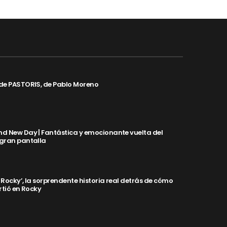
de PASTORIS, de Pablo Moreno
d New Day | Fantástica y emocionante vuelta del
 gran pantalla
y Rocky’, la sorprendente historia real detrás de cómo
rtió en Rocky