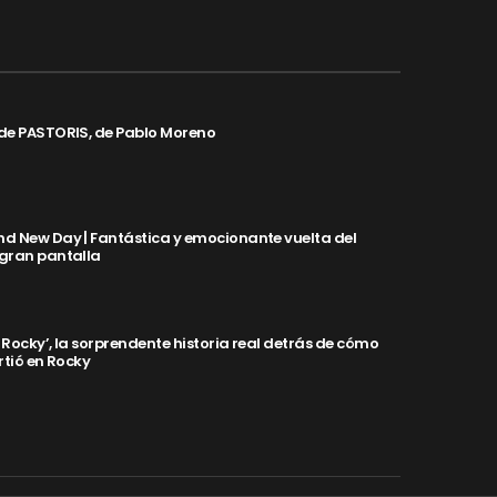
de PASTORIS, de Pablo Moreno
d New Day | Fantástica y emocionante vuelta del
 gran pantalla
y Rocky’, la sorprendente historia real detrás de cómo
rtió en Rocky