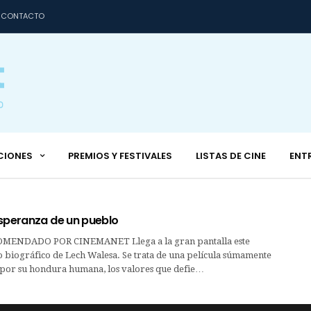
CONTACTO
CIONES
PREMIOS Y FESTIVALES
LISTAS DE CINE
ENT
esperanza de un pueblo
ENDADO POR CINEMANET Llega a la gran pantalla este
o biográfico de Lech Walesa. Se trata de una película súmamente
or su hondura humana, los valores que defie…