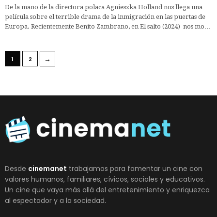
De la mano de la directora polaca Agnieszka Holland nos llega una
película sobre el terrible drama de la inmigración en las puertas de
Europa. Recientemente Benito Zambrano, en El salto (2024) nos mo…
→
1
2
Desde
cinemanet
trabajamos para fomentar un cine con
valores humanos, familiares, cívicos, sociales y educativos.
Un cine que vaya más allá del entretenimiento y enriquezca
al espectador y a la sociedad.