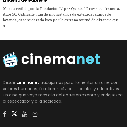
El sueño de Gabrielle
(Crítica cedida por la Fundación López Quintás) Provenza francesa.
Años 50. Gabrielle, hija de propietarios de extensos campos de
lavanda, es considerada loca por la extraña actitud de distancia que
a…
Desde
cinemanet
trabajamos para fomentar un cine con
valores humanos, familiares, cívicos, sociales y educativos.
Un cine que vaya más allá del entretenimiento y enriquezca
al espectador y a la sociedad.