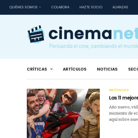
QUIÉNES SOMOS
COLABORA
HAZTE SOCIO
ALIANZAS
CRÍTICAS
ARTÍCULOS
NOTICIAS
SEC
ARTÍCULOS
Las 11 mejor
Año nuevo, vid
momento de echa
aquí sobre nue