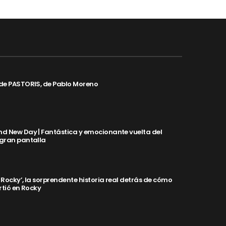
de PASTORIS, de Pablo Moreno
d New Day | Fantástica y emocionante vuelta del
 gran pantalla
y Rocky’, la sorprendente historia real detrás de cómo
rtió en Rocky