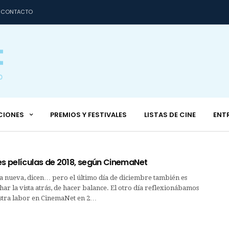
CONTACTO
CIONES
PREMIOS Y FESTIVALES
LISTAS DE CINE
ENT
es películas de 2018, según CinemaNet
a nueva, dicen… pero el último día de diciembre también es
r la vista atrás, de hacer balance. El otro día reflexionábamos
stra labor en CinemaNet en 2…