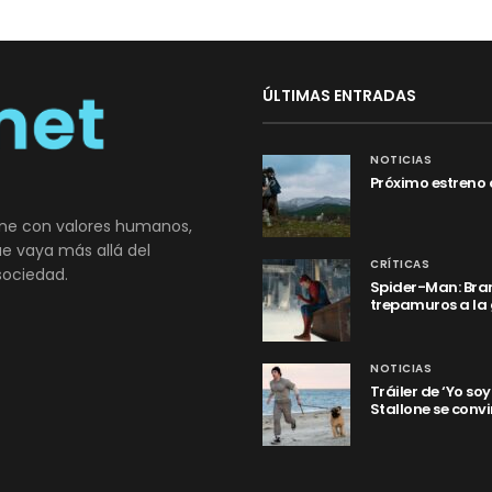
ÚLTIMAS ENTRADAS
NOTICIAS
Próximo estreno 
ne con valores humanos,
que vaya más allá del
CRÍTICAS
sociedad.
Spider-Man: Bran
trepamuros a la
NOTICIAS
Tráiler de ‘Yo so
Stallone se convi