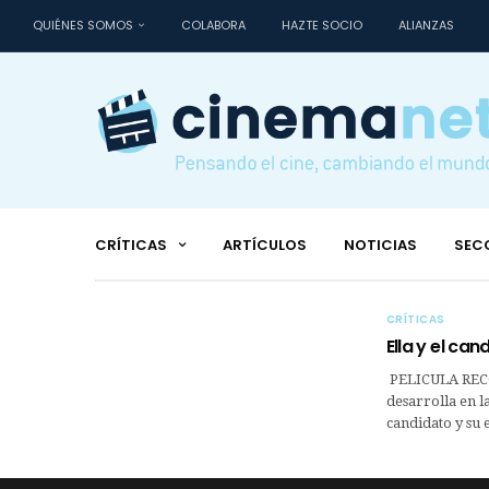
QUIÉNES SOMOS
COLABORA
HAZTE SOCIO
ALIANZAS
CRÍTICAS
ARTÍCULOS
NOTICIAS
SEC
CRÍTICAS
Ella y el can
PELICULA RECO
desarrolla en la
candidato y su