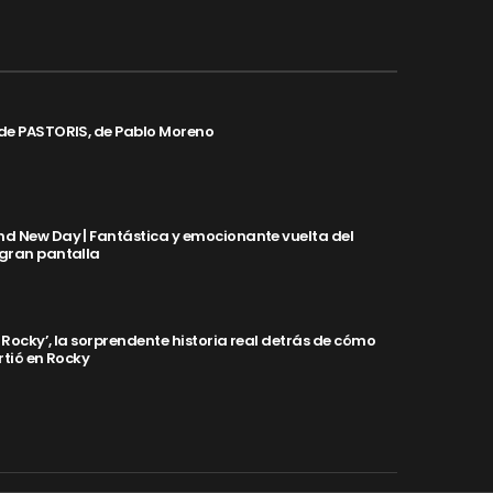
de PASTORIS, de Pablo Moreno
d New Day | Fantástica y emocionante vuelta del
 gran pantalla
y Rocky’, la sorprendente historia real detrás de cómo
rtió en Rocky