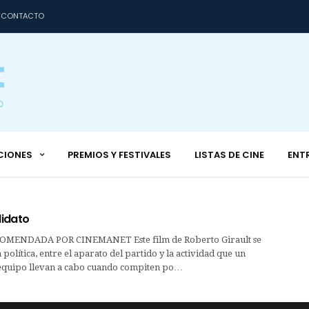
CONTACTO
CIONES
PREMIOS Y FESTIVALES
LISTAS DE CINE
ENT
didato
MENDADA POR CINEMANET Este film de Roberto Girault se
 política, entre el aparato del partido y la actividad que un
 equipo llevan a cabo cuando compiten po…