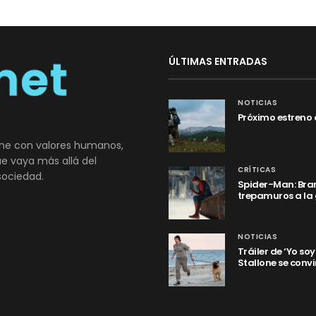
ÚLTIMAS ENTRADAS
NOTICIAS
Próximo estreno 
ne con valores humanos,
que vaya más allá del
CRÍTICAS
sociedad.
Spider-Man: Bran
trepamuros a la
NOTICIAS
Tráiler de ‘Yo so
Stallone se convi