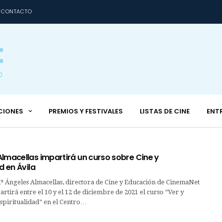
CONTACTO
CIONES
PREMIOS Y FESTIVALES
LISTAS DE CINE
ENT
lmacellas impartirá un curso sobre Cine y
d en Ávila
ª Ángeles Almacellas, directora de Cine y Educación de CinemaNet
rtirá entre el 10 y el 12 de diciembre de 2021 el curso “Ver y
espiritualidad” en el Centro…