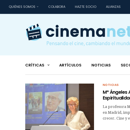
QUIÉNES SOMOS
COLABORA
HAZTE SOCIO
ALIANZAS
CRÍTICAS
ARTÍCULOS
NOTICIAS
SEC
NOTICIAS
Mª Ángeles A
Espiritualida
La profesora M
en Madrid, impa
crecer. Cine y 