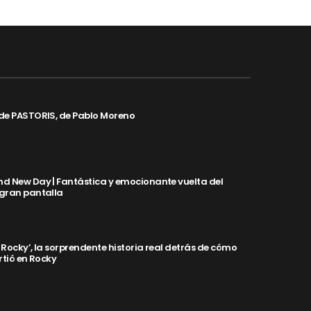
de PASTORIS, de Pablo Moreno
d New Day | Fantástica y emocionante vuelta del
 gran pantalla
y Rocky’, la sorprendente historia real detrás de cómo
rtió en Rocky