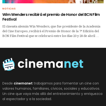
NOTICIAS
Wim Wenders recibirá el premio de Honor del BCN Film
Festival
El cineasta alemán Win Wenders, que fue presidente de la Academia
del Cine Europeo, recibirá el Premio de Honor de la 7ª Edición del
BCN Film Festival que se celebrará entre los días 20 y 28 de abril …
Desde
cinemanet
trabajamos para fomentar un cine con
valores humanos, familiares, cívicos, sociales y educativos.
Un cine que vaya más allá del entretenimiento y enriquezca
al espectador y a la sociedad.