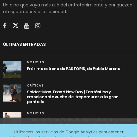
Un cine que vaya más allá del entretenimiento y enriquezca
al espectador y a la sociedad.
ÚLTIMAS ENTRADAS
NOTICIAS
Próximo estreno de PASTORIS, de Pablo Moreno
CRÍTICAS
Spider-Man: Brand New Day | Fantástica y
emocionante vuelta del trepamuros a la gran
pantalla
NOTICIAS
Tráiler de ‘Yo soy Rocky’, la sorprendente historia real
detrás de cómo Stallone se convirtió en Rocky
Utilizamos cookies anónimas de terceros para analizar el
Utilizamos los servicios de Google Analytics para obtener
tráfico web que recibimos y conocer los servicios que