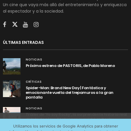
Un cine que vaya más allá del entretenimiento y enriquezca
al espectador y a la sociedad.
ÚLTIMAS ENTRADAS
NOTICIAS
Próximo estreno de PASTORIS, de Pablo Moreno
CRÍTICAS
Spider-Man: Brand New Day | Fantástica y
emocionante vuelta del trepamuros a la gran
pantalla
NOTICIAS
Tráiler de ‘Yo soy Rocky’, la sorprendente historia real
detrás de cómo Stallone se convirtió en Rocky
Utilizamos cookies anónimas de terceros para analizar el
Utilizamos los servicios de Google Analytics para obtener
tráfico web que recibimos y conocer los servicios que