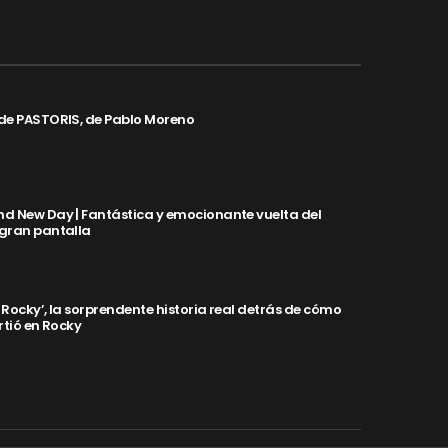
de PASTORIS, de Pablo Moreno
d New Day | Fantástica y emocionante vuelta del
 gran pantalla
y Rocky’, la sorprendente historia real detrás de cómo
rtió en Rocky