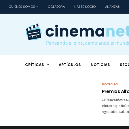
QUIÉNES SOMOS
COLABORA
HAZTE SOCIO
ALIANZAS
CRÍTICAS
ARTÍCULOS
NOTICIAS
SEC
NOTICIAS
Premios Alf
«Blancanieves«,
cintas española
«genuino sabor