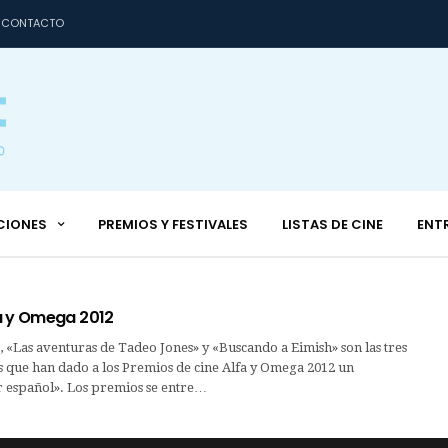
CONTACTO
CIONES
PREMIOS Y FESTIVALES
LISTAS DE CINE
ENT
a y Omega 2012
 «Las aventuras de Tadeo Jones» y «Buscando a Eimish» son las tres
s que han dado a los Premios de cine Alfa y Omega 2012 un
 español». Los premios se entre…