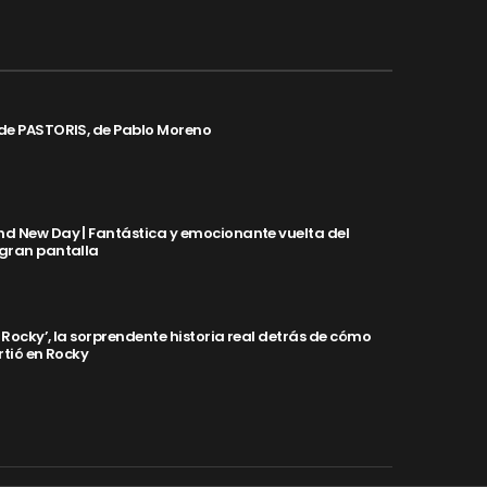
de PASTORIS, de Pablo Moreno
d New Day | Fantástica y emocionante vuelta del
 gran pantalla
y Rocky’, la sorprendente historia real detrás de cómo
rtió en Rocky