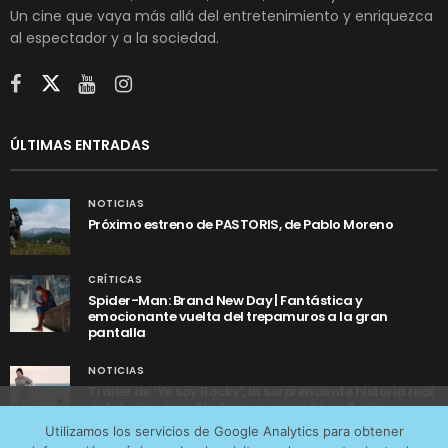
Un cine que vaya más allá del entretenimiento y enriquezca
al espectador y a la sociedad.
ÚLTIMAS ENTRADAS
NOTICIAS
Próximo estreno de PASTORIS, de Pablo Moreno
CRÍTICAS
Spider-Man: Brand New Day | Fantástica y
emocionante vuelta del trepamuros a la gran
pantalla
NOTICIAS
Tráiler de ‘Yo soy Rocky’, la sorprendente historia real
detrás de cómo Stallone se convirtió en Rocky
Utilizamos cookies anónimas de terceros para analizar el
Utilizamos los servicios de Google Analytics para obtener
tráfico web que recibimos y conocer los servicios que