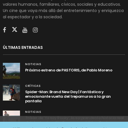
valores humanos, familiares, cívicos, sociales y educativos.
Un cine que vaya más allá del entretenimiento y enriquezca
al espectador y a la sociedad.
ÚLTIMAS ENTRADAS
NOTICIAS
Próximo estreno de PASTORIS, de Pablo Moreno
CRÍTICAS
Spider-Man: Brand New Day | Fantástica y
emocionante vuelta del trepamuros a la gran
pantalla
NOTICIAS
Tráiler de ‘Yo soy Rocky’, la sorprendente historia real
detrás de cómo Stallone se convirtió en Rocky
Utilizamos cookies anónimas de terceros para analizar el