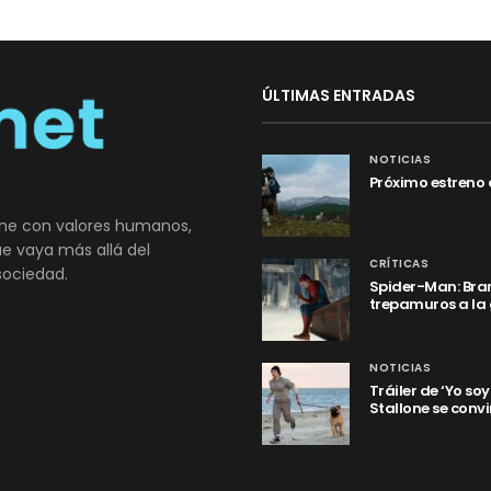
ÚLTIMAS ENTRADAS
NOTICIAS
Próximo estreno 
ne con valores humanos,
que vaya más allá del
CRÍTICAS
sociedad.
Spider-Man: Bran
trepamuros a la
NOTICIAS
Tráiler de ‘Yo so
Stallone se convi