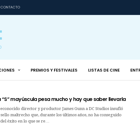
CONTACTO
CIONES
PREMIOS Y FESTIVALES
LISTAS DE CINE
ENT
La “S” mayúscula pesa mucho y hay que saber llevarla
reconocido director y productor James Gunn a DC Studios insufló
sello maltrecho que, durante los últimos años, no ha conseguido
 del éxito en lo que se re…