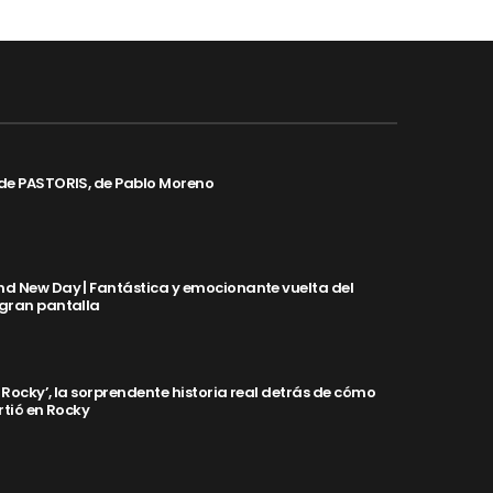
de PASTORIS, de Pablo Moreno
d New Day | Fantástica y emocionante vuelta del
 gran pantalla
y Rocky’, la sorprendente historia real detrás de cómo
rtió en Rocky