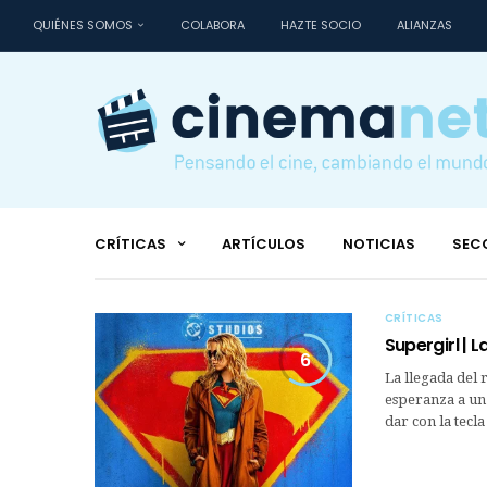
QUIÉNES SOMOS
COLABORA
HAZTE SOCIO
ALIANZAS
CRÍTICAS
ARTÍCULOS
NOTICIAS
SEC
CRÍTICAS
Supergirl | 
6
La llegada del 
esperanza a un 
dar con la tecla