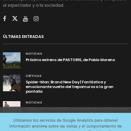
al espectador y a la sociedad.
ÚLTIMAS ENTRADAS
NOTICIAS
Próximo estreno de PASTORIS, de Pablo Moreno
CRÍTICAS
Spider-Man: Brand New Day | Fantástica y
emocionante vuelta del trepamuros a la gran
pantalla
NOTICIAS
Tráiler de ‘Yo soy Rocky’, la sorprendente historia real
detrás de cómo Stallone se convirtió en Rocky
Utilizamos cookies anónimas de terceros para analizar el
Utilizamos los servicios de Google Analytics para obtener
tráfico web que recibimos y conocer los servicios que
información anónima sobre las visitas y el comportamiento de
más os interesan. Puede cambiar las preferencias y