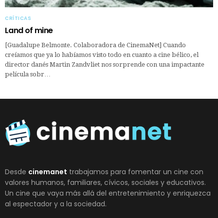
CRÍTICAS
Land of mine
[Guadalupe Belmonte. Colaboradora de CinemaNet] Cuando
creíamos que ya lo habíamos visto todo en cuanto a cine bélico, el
director danés Martin Zandvliet nos sorprende con una impactante
película sobr…
Desde
cinemanet
trabajamos para fomentar un cine con
valores humanos, familiares, cívicos, sociales y educativos.
Un cine que vaya más allá del entretenimiento y enriquezca
al espectador y a la sociedad.