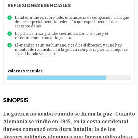
REFLEXIONES ESENCIALES
Land of mine es, sobre todo, una historia de compasión, en la que
destaca especialmente la redención que experimenta el duro
sargento danés.
La película trata grandes cuestiones, como el odio y el
resentimiento fruto de la guerra.
El enemigo es un ser humano, nos dice el director, y si no hay
intentos de reconciliación la guerra siempre se pierde, aunque se
sea del bando vencedor.
Valores y virtudes
SINOPSIS
La guerra no acaba cuando se firma la paz. Cuando
Alemania se rindió en 1945, en la costa occidental
danesa comenzó otra dura batalla: la de los
jóvenes soldados alemanes que fueron obligados a