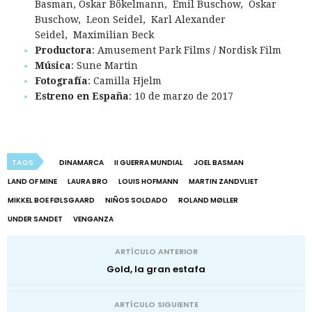
Basman, Oskar Bökelmann, Emil Buschow, Oskar
Buschow, Leon Seidel, Karl Alexander
Seidel, Maximilian Beck
Productora
: Amusement Park Films / Nordisk Film
Música
: Sune Martin
Fotografía
: Camilla Hjelm
Estreno en España
: 10 de marzo de 2017
TAGS
DINAMARCA
II GUERRA MUNDIAL
JOEL BASMAN
LAND OF MINE
LAURA BRO
LOUIS HOFMANN
MARTIN ZANDVLIET
MIKKEL BOE FØLSGAARD
NIÑOS SOLDADO
ROLAND MØLLER
UNDER SANDET
VENGANZA
ARTÍCULO ANTERIOR
Gold, la gran estafa
ARTÍCULO SIGUIENTE